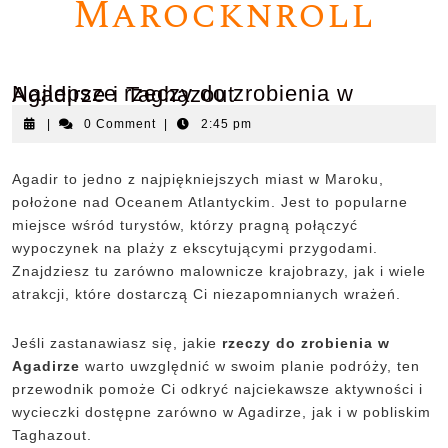
Marocknroll
Najlepsze rzeczy do zrobienia w Agadirze i Taghazout
|
0 Comment
|
2:45 pm
Agadir to jedno z najpiękniejszych miast w Maroku,
położone nad Oceanem Atlantyckim. Jest to popularne
miejsce wśród turystów, którzy pragną połączyć
wypoczynek na plaży z ekscytującymi przygodami.
Znajdziesz tu zarówno malownicze krajobrazy, jak i wiele
atrakcji, które dostarczą Ci niezapomnianych wrażeń.
Jeśli zastanawiasz się, jakie
rzeczy do zrobienia w
Agadirze
warto uwzględnić w swoim planie podróży, ten
przewodnik pomoże Ci odkryć najciekawsze aktywności i
wycieczki dostępne zarówno w Agadirze, jak i w pobliskim
Taghazout.