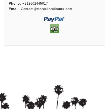
Phone:
+212602445017
Email:
Contact@marocknrolltours.com
Privacy Policy
Terms And Conditions
Phone Support
:
+212602445017